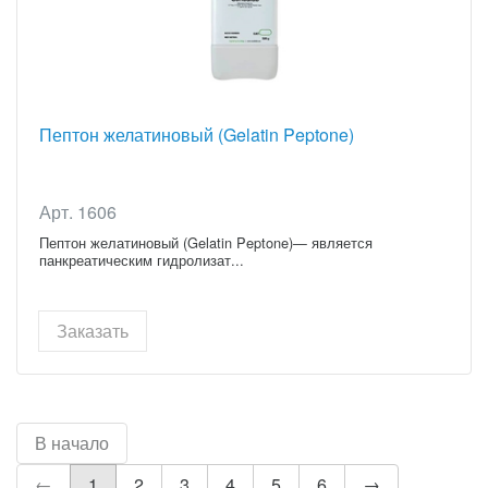
Пептон желатиновый (Gelatin Peptone)
Арт. 1606
Пептон желатиновый (Gelatin Peptone)— является
панкреатическим гидролизат...
Заказать
В начало
←
1
2
3
4
5
6
→