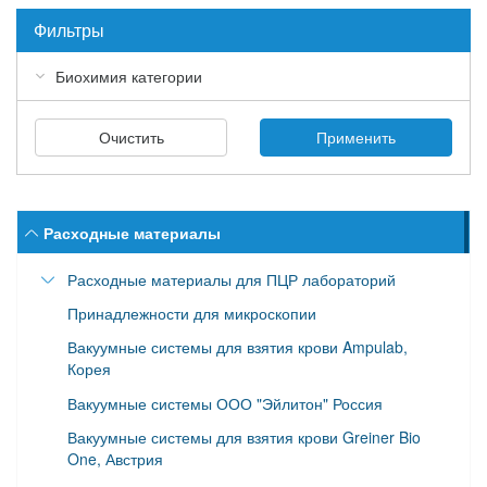
Фильтры
Биохимия категории
Очистить
Применить
Расходные материалы
Расходные материалы для ПЦР лабораторий
Принадлежности для микроскопии
Наконечники для дозаторов (автоматических
пипеток)
Вакуумные системы для взятия крови Ampulab,
Корея
Наконечники Maxymum Recovery
Вакуумные системы ООО "Эйлитон" Россия
Наконечники без фильтра
Вакуумные системы для взятия крови Greiner Bio
Наконечники для рутинных исследований (не
One, Австрия
предназначены для ПЦР)