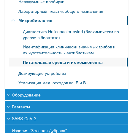
Невакуумные пробирки
Наконечники с фильтром
Лабораторный пластик общего назначения
Микробиология
Диагностика Helicobacter pylori (биохимически по
уреазе в биоптате)
Идентификация клинически значимых грибов и
их чувствительность к антибиотикам
Питательные среды и их компоненты
Дозирующие устройства
Утилизация мед. отходов кл. Б и В
Оборудование
Оборудование для ПЦР
Реагенты
Оборудование и материалы для органического
Биохимические наборы
SARS-CoV-2
синтеза
Наборы реагентов и тест-системы для ИФА, ПЦР
Аналитические системы DiaSys (ДиаС), Россия
Экспресс-тест SARS-CoV-2
Биохимические анализаторы
Изделия "Зеленая Дубрава"
(АлкорБио)