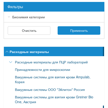
Фильтры
Биохимия категории
Очистить
Применить
Расходные материалы
Расходные материалы для ПЦР лабораторий
Принадлежности для микроскопии
Наконечники для дозаторов (автоматических
пипеток)
Вакуумные системы для взятия крови Ampulab,
Корея
Наконечники Maxymum Recovery
Вакуумные системы ООО "Эйлитон" Россия
Наконечники без фильтра
Вакуумные системы для взятия крови Greiner Bio
Наконечники для рутинных исследований (не
One, Австрия
предназначены для ПЦР)