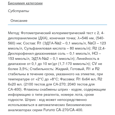
Биохимия категории
Субстраты
Описание
Метод: Фотометрический колориметрический тест с 2, 4-
дихлоранилином (ДХА), конечная точка; λ=546 нм, (540-
560) нм; Состав: R1 (ЭДТА-Na2 – 0,1 ммоль/л, NaCl – 123
ммоль/л, Сульфаниловая кислота – 80 ммоль/л); R2 (2,4-
Дихлорофенил-диазониевая соль – 0,1 ммоль/л, HCl –
153 ммоль/л, ЭДТА-Na2 – 0,1 ммоль/л); Линейность в
диапазоне от 0,1 до 10 мг/дл (1,7-170 мкмоль/л); CV не
более 3,5%; Стабильность: Жидкий, Готовый, R1 и R2
стабильны в течение срока, указанного на этикетке, при
температуре от +2°С до +8°С; Фасовка: R1 6х64 мл, R2
6х20 мл. (2100 тестов для СА-270; 2040 тестов для
СА-400). Флаконы снабжены штрих - кодом, содержащим
информацию о типе реагента, номере лота, сроке
годности. Штрих - код может непосредственно
использоваться в автоматических биохимических
анализаторах серии Furuno CA-270/CA-400.