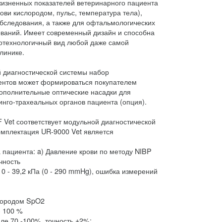
изненных показателей ветеринарного пациента
ови кислородом, пульс, температура тела),
бследования, а также для офтальмологических
ований. Имеет современный дизайн и способна
котехнологичный вид любой даже самой
линике.
й диагностической системы набор
ментов может формироваться покупателем
ополнительные оптические насадки для
инго-трахеальных органов пациента (опция).
 Vet соответствует модульной диагностической
омплектация UR-9000 Vet является
 пациента: a) Давление крови по методу NIBP
чность
 0 - 39,2 кПа (0 - 290 mmHg), ошибка измерений
лородом SpO2
- 100 %
ле 70 -100%, точность ±2%;