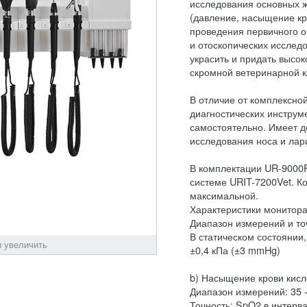
исследования основных ж
(давление, насыщение кр
проведения первичного о
и отоскопических исслед
украсить и придать высо
скромной ветеринарной к
В отличие от комплексно
диагностических инстру
самостоятельно. Имеет д
исследования носа и лар
В комплектации UR-9000F
системе URIT-7200Vet. К
максимальной.
Характеристики монитора
Диапазон измерений и то
В статическом состоянии,
 увеличить
±0,4 кПа (±3 mmHg)
b) Насыщение крови кис
Диапазон измерений: 35 
Точность: SpO2 в интерва