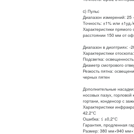
c) Пульс
Диапазон измерений: 25 -
Точность: ±1% или ±1уд.
Характеристики прямого 
расстоянии 150 мм от оф
Диапазон в диоптриях: -
Характеристики отоскопа
Подсветка: освещенность
Диаметр смотрового отве
Резкость пятна: освещени
черных пятен
Дополнительные насадки:
носовых пазух, горловой 
гортани, конденсор с за
Характеристики инфракра
42.2°С
Ошибка: ≤ ±0,2°С
Гарантия, продленная га
Размер: 380 мм×940 мм×